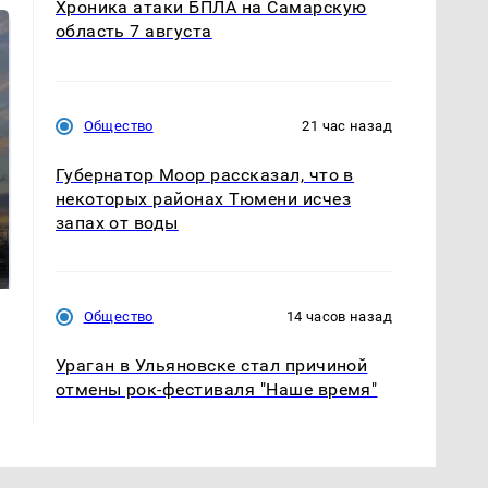
Хроника атаки БПЛА на Самарскую
область 7 августа
Общество
21 час назад
Губернатор Моор рассказал, что в
некоторых районах Тюмени исчез
СМИ: В Химках на
запах от воды
полицейскую
В магазинах России
машину напали и
ажиотаж из-за этого
подожгли.
продукта: что купить?
Общество
14 часов назад
Ураган в Ульяновске стал причиной
отмены рок-фестиваля "Наше время"