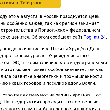
аться в
Telegram
году это 9 августа, в России празднуется День
ень особенно важен, так как регион занимает
 строительства в Приволжском федеральном
ысоко ценится. Об этом сообщает сайт
Togliatti24
.
ду, когда по инициативе Никиты Хрущёва День
ударственном уровне. Учреждение этого
ской ГЭС, что символизировало индустриальный
и этот момент имеет особое значение, так как
елила развитие энергетики и промышленности
нию новых городов и посёлков вдоль Волги.
ь строителя отмечают на разных уровнях — от
д. На предприятиях проходят торжественные
ручаются грамоты, благодарности и премии, а