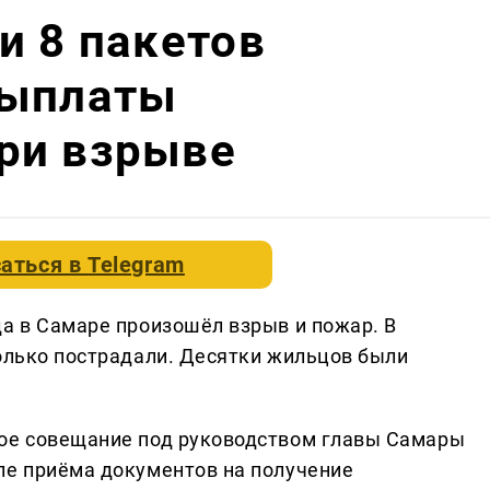
и 8 пакетов
выплаты
ри взрыве
аться в
Telegram
да в Самаре произошёл взрыв и пожар. В
колько пострадали. Десятки жильцов были
ное совещание под руководством главы Самары
ле приёма документов на получение