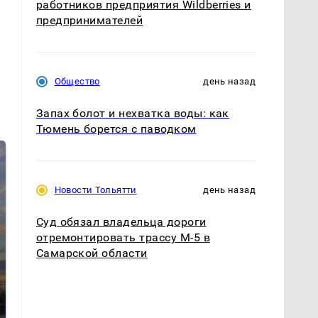
работников предприятия Wildberries и
предпринимателей
Общество
день назад
Запах болот и нехватка воды: как
Тюмень борется с паводком
Новости Тольятти
день назад
Суд обязал владельца дороги
отремонтировать трассу М-5 в
Самарской области
СМИ: В Химках на
полицейскую
В магазинах России
машину напали и
ажиотаж из-за этого
подожгли.
продукта: что купить?