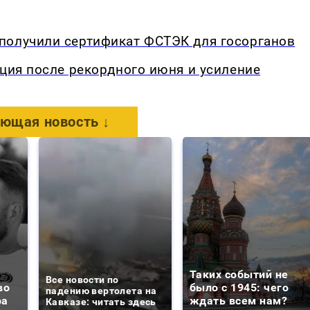
получили сертификат ФСТЭК для госорганов
кция после рекордного июня и усиление
ющая новость ↓
Таких событий не
Все новости по
во
было с 1945: чего
падению вертолета на
ра
ждать всем нам?
Кавказе: читать здесь