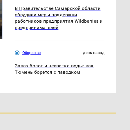
В Правительстве Самарской области
обсудили меры поддержки
СМИ: В Химках на
работников предприятия Wildberries и
полицейскую
В магазинах России
предпринимателей
машину напали и
ажиотаж из-за этого
подожгли.
продукта: что купить?
Общество
день назад
Запах болот и нехватка воды: как
Тюмень борется с паводком