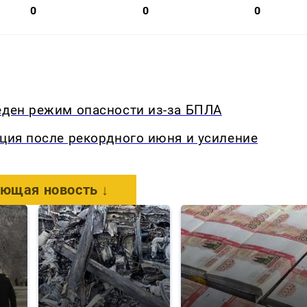
0
0
0
еден режим опасности из-за БПЛА
кция после рекордного июня и усиление
ющая новость ↓