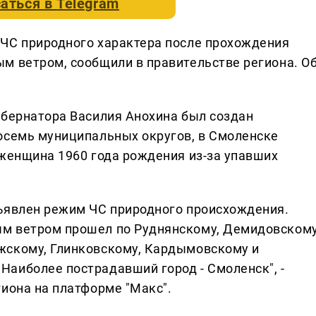
аться в
Telegram
 ЧС природного характера после прохождения
м ветром, сообщили в правительстве региона. О
убернатора Василия Анохина был создан
осемь муниципальных округов, в Смоленске
 женщина 1960 года рождения из-за упавших
ъявлен режим ЧС природного происхождения.
м ветром прошел по Руднянскому, Демидовскому
жскому, Глинковскому, Кардымовскому и
аиболее пострадавший город - Смоленск", -
гиона на платформе "Макс".