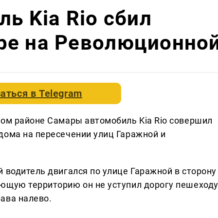
ь Kia Rio сбил
ре на Революционно
аться в
Telegram
ком районе Самары автомобиль Kia Rio совершил
дома на пересечении улиц Гаражной и
 водитель двигался по улице Гаражной в сторону
ющую территорию он не уступил дорогу пешеходу
ава налево.