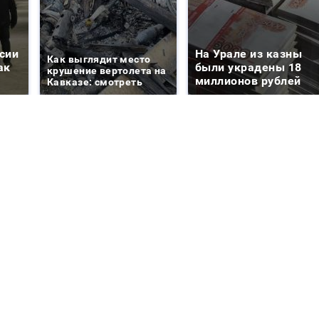
сии
На Урале из казны
Как выглядит место
ак
были украдены 18
крушение вертолета на
миллионов рублей
Кавказе: смотреть