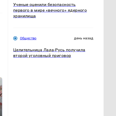
Ученые оценили безопасность
первого в мире «вечного» ядерного
хранилища
Общество
день назад
Целительница Лада-Русь получила
второй уголовный приговор