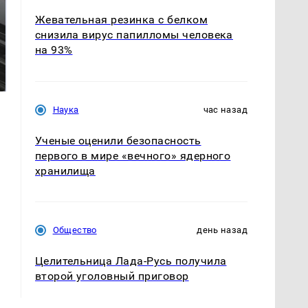
Жевательная резинка с белком
снизила вирус папилломы человека
на 93%
Не ешьте эту
Все новости по
готовую еду из
падению вертолета на
магазина: список
Кавказе: читать здесь
Наука
час назад
Ученые оценили безопасность
первого в мире «вечного» ядерного
хранилища
Общество
день назад
Целительница Лада-Русь получила
второй уголовный приговор