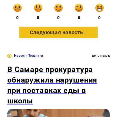
0
0
0
0
0
Следующая новость ↓
Новости Тольятти
день назад
В Самаре прокуратура
обнаружила нарушения
при поставках еды в
школы