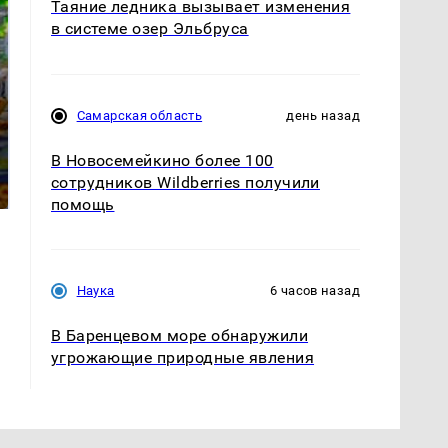
Таяние ледника вызывает изменения
в системе озер Эльбруса
Самарская область
день назад
СМИ: В Химках на
полицейскую
Где будет встреча
В Новосемейкино более 100
машину напали и
президентов США и
сотрудников Wildberries получили
подожгли.
России: Европа?
помощь
Наука
6 часов назад
В Баренцевом море обнаружили
угрожающие природные явления