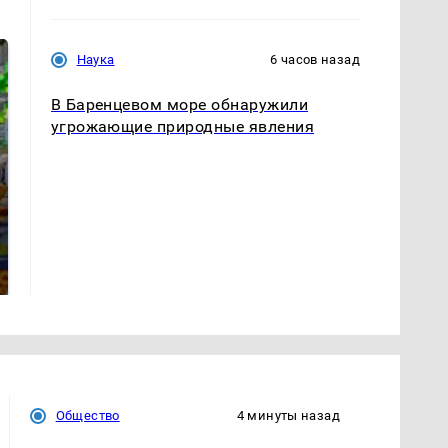
Наука
6 часов назад
В Баренцевом море обнаружили
угрожающие природные явления
СМИ: В Химках на
полицейскую
Где будет встреча
машину напали и
президентов США и
подожгли.
России: Европа?
Общество
4 минуты назад