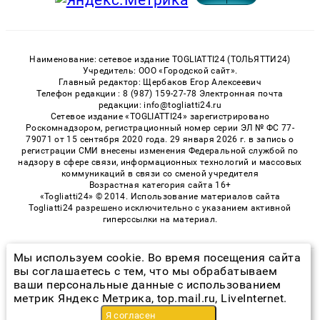
Наименование: сетевое издание TOGLIATTI24 (ТОЛЬЯТТИ24)
Учредитель: ООО «Городской сайт».
Главный редактор: Щербаков Егор Алексеевич
Телефон редакции : 8 (987) 159-27-78 Электронная почта
редакции: info@togliatti24.ru
Сетевое издание «TOGLIATTI24» зарегистрировано
Роскомнадзором, регистрационный номер серии ЭЛ № ФС 77-
79071 от 15 сентября 2020 года. 29 января 2026 г. в запись о
регистрации СМИ внесены изменения Федеральной службой по
надзору в сфере связи, информационных технологий и массовых
коммуникаций в связи со сменой учредителя
Возрастная категория сайта 16+
«Togliatti24» © 2014. Использование материалов сайта
Togliatti24 разрешено исключительно с указанием активной
гиперссылки на материал.
Мы используем cookie. Во время посещения сайта
© 2026 «Togliatti24» | Все права защищены
вы соглашаетесь с тем, что мы обрабатываем
ваши персональные данные с использованием
Возрастная категория сайта 16+
метрик Яндекс Метрика, top.mail.ru, LiveInternet.
Политика конфиденциальности
Я согласен