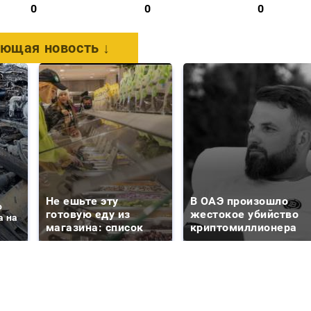
0
0
0
ющая новость ↓
Не ешьте эту
В ОАЭ произошло
о
готовую еду из
жестокое убийство
а на
магазина: список
криптомиллионера