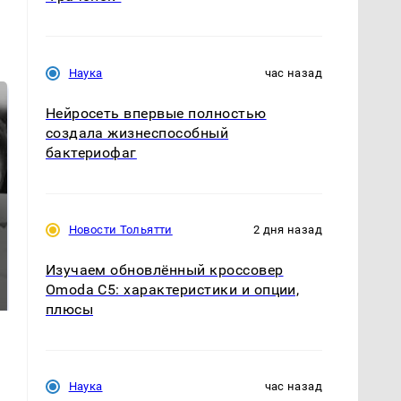
Наука
час назад
Нейросеть впервые полностью
создала жизнеспособный
бактериофаг
Новости Тольятти
2 дня назад
Таких событий не
Все новости по
Изучаем обновлённый кроссовер
было с 1945: чего
падению вертолета на
Omoda C5: характеристики и опции,
ждать всем нам?
Кавказе: читать здесь
плюсы
Наука
час назад