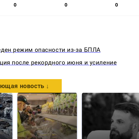
0
0
0
еден режим опасности из-за БПЛА
кция после рекордного июня и усиление
ющая новость ↓