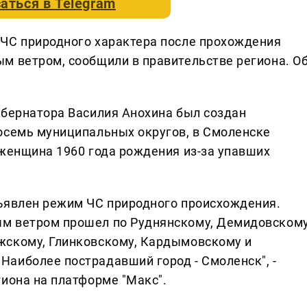
аться в
Telegram
 ЧС природного характера после прохождения
м ветром, сообщили в правительстве региона. О
убернатора Василия Анохина был создан
осемь муниципальных округов, в Смоленске
 женщина 1960 года рождения из-за упавших
ъявлен режим ЧС природного происхождения.
м ветром прошел по Руднянскому, Демидовскому
жскому, Глинковскому, Кардымовскому и
аиболее пострадавший город - Смоленск", -
гиона на платформе "Макс".