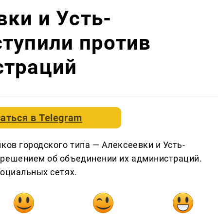
ки и Усть-
тупили против
страций
аться в
Telegram
ков городского типа — Алексеевки и Усть-
 решением об объединении их администраций.
социальных сетях.