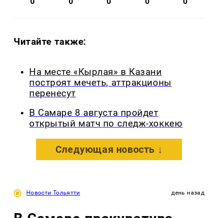
0
0
0
0
0
Читайте также:
На месте «Кырлая» в Казани
построят мечеть, аттракционы
перенесут
В Самаре 8 августа пройдет
открытый матч по следж-хоккею
Следующая новость ↓
Новости Тольятти
день назад