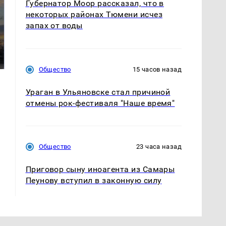
Губернатор Моор рассказал, что в
некоторых районах Тюмени исчез
запах от воды
СМИ: В Химках на
полицейскую
В магазинах России
машину напали и
ажиотаж из-за этого
подожгли.
продукта: что купить?
Общество
15 часов назад
Ураган в Ульяновске стал причиной
отмены рок-фестиваля "Наше время"
Общество
23 часа назад
Приговор сыну иноагента из Самары
Пеунову вступил в законную силу