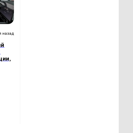
я назад
ый
:
ции,