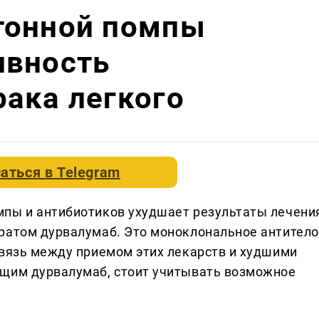
тонной помпы
ивность
ака легкого
аться в
Telegram
мпы и антибиотиков ухудшает результаты лечени
ратом дурвалумаб. Это моноклональное антитело
связь между приемом этих лекарств и худшими
ющим дурвалумаб, стоит учитывать возможное