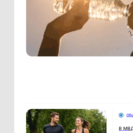
Об
В МВД