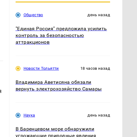
Общество
день назад
"Единая Россия" предложила усилить
контроль за безопасностью
аттракционов
Новости Тольятти
18 часов назад
Владимира Аветисяна обязали
вернуть электрохозяйство Самары
я
Наука
день назад
В Баренцевом море обнаружили
угрожающие природные явления