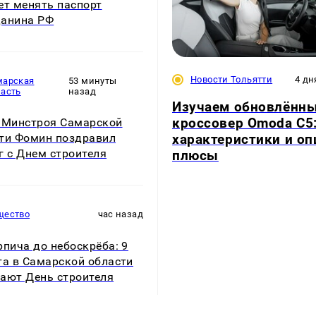
ет менять паспорт
анина РФ
Новости Тольятти
4 дн
марская
53 минуты
ласть
назад
Изучаем обновлённ
кроссовер Omoda C5
 Минстроя Самарской
характеристики и оп
ти Фомин поздравил
г с Днем строителя
плюсы
щество
час назад
рпича до небоскрёба: 9
та в Самарской области
ают День строителя