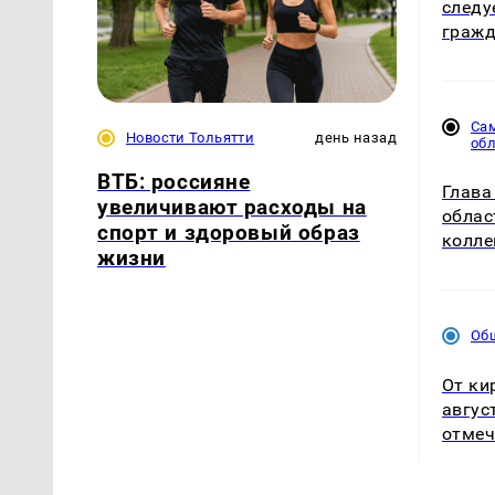
следу
гражд
Са
Новости Тольятти
день назад
об
ВТБ: россияне
Глава
увеличивают расходы на
облас
спорт и здоровый образ
колле
жизни
Об
От ки
авгус
отмеч