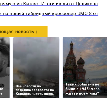
рямую из Китая». Итоги июля от Целикова
в на новый гибридный кроссовер UMO 8 от
ющая новость ↓
Таких событий не
Все новости по
во
было с 1945: чего
падению вертолета на
ра
ждать всем нам?
Кавказе: читать здесь