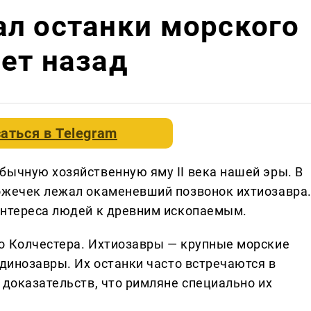
л останки морского
ет назад
аться в
Telegram
бычную хозяйственную яму II века нашей эры. В
ожечек лежал окаменевший позвонок ихтиозавра
интереса людей к древним ископаемым.
о Колчестера. Ихтиозавры — крупные морские
 динозавры. Их останки часто встречаются в
 доказательств, что римляне специально их