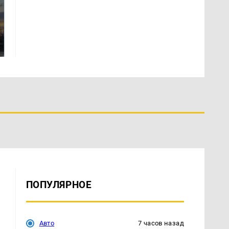
СМИ: В Химках на
полицейскую
В магазинах России
машину напали и
ажиотаж из-за этого
подожгли.
продукта: что купить?
ПОПУЛЯРНОЕ
Авто
7 часов назад