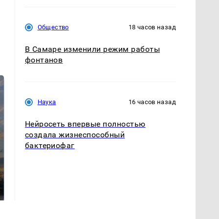
Общество
18 часов назад
В Самаре изменили режим работы
фонтанов
Наука
16 часов назад
Нейросеть впервые полностью
создала жизнеспособный
бактериофаг
СМИ: В Химках на
полицейскую
В магазинах России
машину напали и
ажиотаж из-за этого
подожгли.
продукта: что купить?