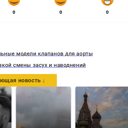
0
0
0
льные модели клапанов для аорты
зкой смены засух и наводнений
ющая новость ↓