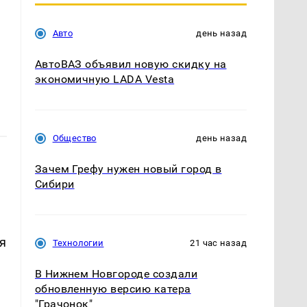
Авто
день назад
АвтоВАЗ объявил новую скидку на
экономичную LADA Vesta
Общество
день назад
Зачем Грефу нужен новый город в
Сибири
я
Технологии
21 час назад
В Нижнем Новгороде создали
обновленную версию катера
"Грачонок"