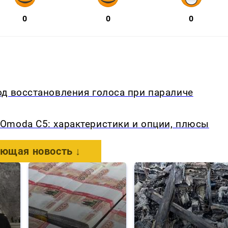
0
0
0
д восстановления голоса при параличе
Omoda C5: характеристики и опции, плюсы
ющая новость ↓