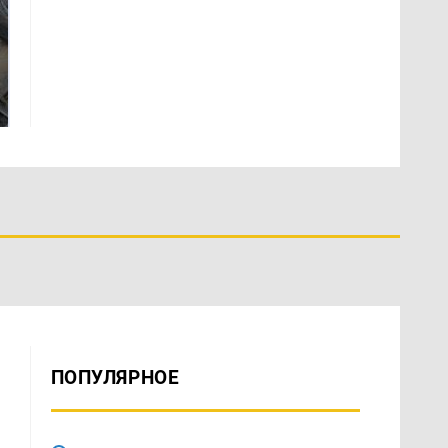
Таких событий не
Все новости по
было с 1945: чего
падению вертолета на
ждать всем нам?
Кавказе: читать здесь
ПОПУЛЯРНОЕ