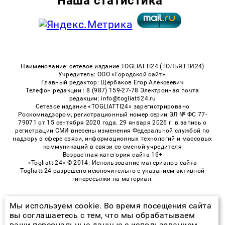
Наша статистика
Наименование: сетевое издание TOGLIATTI24 (ТОЛЬЯТТИ24)
Учредитель: ООО «Городской сайт».
Главный редактор: Щербаков Егор Алексеевич
Телефон редакции : 8 (987) 159-27-78 Электронная почта
редакции: info@togliatti24.ru
Сетевое издание «TOGLIATTI24» зарегистрировано
Роскомнадзором, регистрационный номер серии ЭЛ № ФС 77-
79071 от 15 сентября 2020 года. 29 января 2026 г. в запись о
регистрации СМИ внесены изменения Федеральной службой по
надзору в сфере связи, информационных технологий и массовых
коммуникаций в связи со сменой учредителя
Возрастная категория сайта 16+
«Togliatti24» © 2014. Использование материалов сайта
Togliatti24 разрешено исключительно с указанием активной
гиперссылки на материал.
Мы используем cookie. Во время посещения сайта
© 2026 «Togliatti24» | Все права защищены
вы соглашаетесь с тем, что мы обрабатываем
ваши персональные данные с использованием