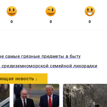
0
0
0
 не самые грязные предметы в быту
 средиземноморской семейной лихорадки
ющая новость ↓