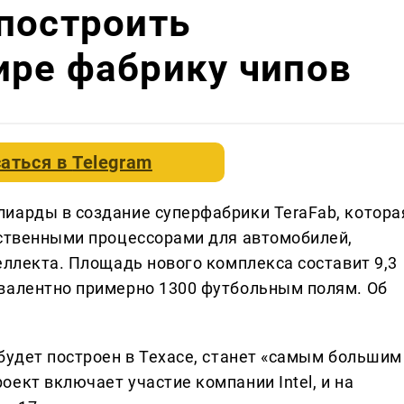
построить
ире фабрику чипов
аться в
Telegram
иарды в создание суперфабрики TeraFab, котора
бственными процессорами для автомобилей,
еллекта. Площадь нового комплекса составит 9,3
валентно примерно 1300 футбольным полям. Об
будет построен в Техасе, станет «самым большим
ект включает участие компании Intel, и на