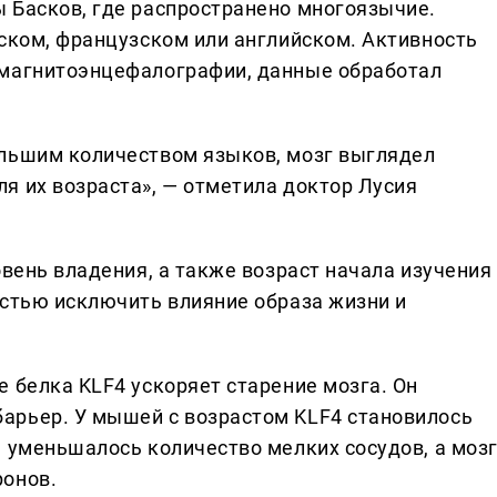
 Басков, где распространено многоязычие.
кском, французском или английском. Активность
 магнитоэнцефалографии, данные обработал
ольшим количеством языков, мозг выглядел
я их возраста», — отметила доктор Лусия
овень владения, а также возраст начала изучения
остью исключить влияние образа жизни и
 белка KLF4 ускоряет старение мозга. Он
арьер. У мышей с возрастом KLF4 становилось
, уменьшалось количество мелких сосудов, а моз
ронов.