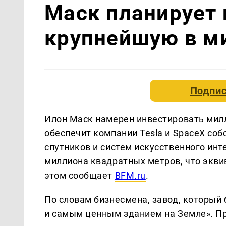
Маск планирует 
крупнейшую в м
Подпис
Илон Маск намерен инвестировать милл
обеспечит компании Tesla и SpaceX со
спутников и систем искусственного инт
миллиона квадратных метров, что экви
этом сообщает
BFM.ru
.
По словам бизнесмена, завод, который 
и самым ценным зданием на Земле». Про