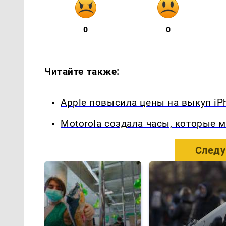
0
0
Читайте также:
Apple повысила цены на выкуп iPh
Motorola создала часы, которые 
Следу