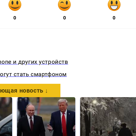
0
0
0
one и других устройств
могут стать смартфоном
ющая новость ↓