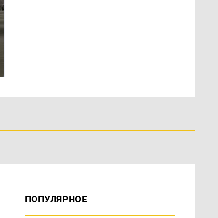
На Урале из казны
Как выглядит место
были украдены 18
крушение вертолета на
миллионов рублей
Кавказе: смотреть
ПОПУЛЯРНОЕ