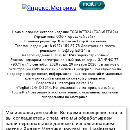
Наименование: сетевое издание TOGLIATTI24 (ТОЛЬЯТТИ24)
Учредитель: ООО «Городской сайт».
Главный редактор: Щербаков Егор Алексеевич
Телефон редакции : 8 (987) 159-27-78 Электронная почта
редакции: info@togliatti24.ru
Сетевое издание «TOGLIATTI24» зарегистрировано
Роскомнадзором, регистрационный номер серии ЭЛ № ФС 77-
79071 от 15 сентября 2020 года. 29 января 2026 г. в запись о
регистрации СМИ внесены изменения Федеральной службой по
надзору в сфере связи, информационных технологий и массовых
коммуникаций в связи со сменой учредителя
Возрастная категория сайта 16+
«Togliatti24» © 2014. Использование материалов сайта
Togliatti24 разрешено исключительно с указанием активной
гиперссылки на материал.
Мы используем cookie. Во время посещения сайта
© 2026 «Togliatti24» | Все права защищены
вы соглашаетесь с тем, что мы обрабатываем
ваши персональные данные с использованием
Возрастная категория сайта 16+
метрик Яндекс Метрика, top.mail.ru, LiveInternet.