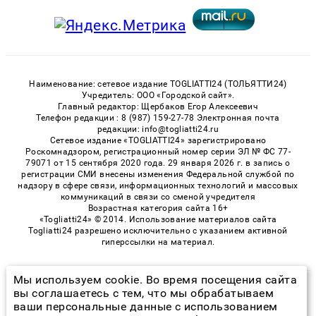
Наименование: сетевое издание TOGLIATTI24 (ТОЛЬЯТТИ24)
Учредитель: ООО «Городской сайт».
Главный редактор: Щербаков Егор Алексеевич
Телефон редакции : 8 (987) 159-27-78 Электронная почта
редакции: info@togliatti24.ru
Сетевое издание «TOGLIATTI24» зарегистрировано
Роскомнадзором, регистрационный номер серии ЭЛ № ФС 77-
79071 от 15 сентября 2020 года. 29 января 2026 г. в запись о
регистрации СМИ внесены изменения Федеральной службой по
надзору в сфере связи, информационных технологий и массовых
коммуникаций в связи со сменой учредителя
Возрастная категория сайта 16+
«Togliatti24» © 2014. Использование материалов сайта
Togliatti24 разрешено исключительно с указанием активной
гиперссылки на материал.
Мы используем cookie. Во время посещения сайта
© 2026 «Togliatti24» | Все права защищены
вы соглашаетесь с тем, что мы обрабатываем
ваши персональные данные с использованием
Возрастная категория сайта 16+