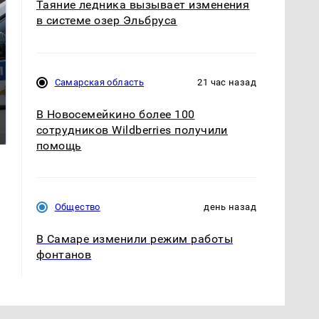
Таяние ледника вызывает изменения
в системе озер Эльбруса
Самарская область
21 час назад
Где будет встреча
Такую зиму в России
В Новосемейкино более 100
президентов США и
никто не ждал: как
сотрудников Wildberries получили
России: Европа?
так?!
помощь
Общество
день назад
В Самаре изменили режим работы
фонтанов