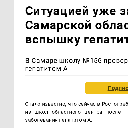
Ситуацией уже з
Самарской обла
вспышку гепати
В Самаре школу №156 прове
гепатитом А
Подпис
Стало известно, что сейчас в Роспотр
из школ областного центра после п
заболевания гепатитом А.