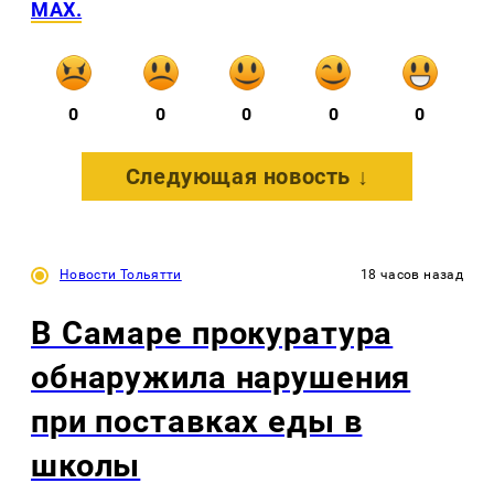
MAX.
0
0
0
0
0
Следующая новость ↓
Новости Тольятти
18 часов назад
В Самаре прокуратура
обнаружила нарушения
при поставках еды в
школы