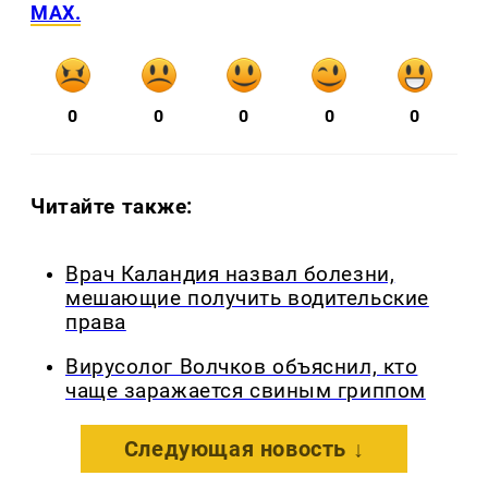
MAX.
0
0
0
0
0
Читайте также:
Врач Каландия назвал болезни,
мешающие получить водительские
права
Вирусолог Волчков объяснил, кто
чаще заражается свиным гриппом
Следующая новость ↓