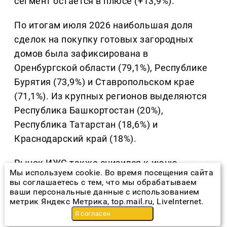
сегмент остаётся в плюсе (+13,9%).
По итогам июля 2026 наибольшая доля
сделок на покупку готовых загородных
домов была зафиксирована в
Оренбургской области (79,1%), Республике
Бурятия (73,9%) и Ставропольском крае
(71,1%). Из крупных регионов выделяются
Республика Башкортостан (20%),
Республика Татарстан (18,6%) и
Краснодарский край (18%).
Рынок ИЖС также снизился к июню
Мы используем cookie. Во время посещения сайта
(-23,4%), однако июльские 22,5 млрд рублей
вы соглашаетесь с тем, что мы обрабатываем
– второй лучший результат года. Для
ваши персональные данные с использованием
метрик Яндекс Метрика, top.mail.ru, LiveInternet.
сравнения: в феврале-мае ежемесячные
Я согласен
выдачи колебались в диапазоне 11,5-17,6