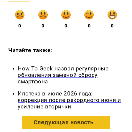
0
0
0
0
0
Читайте также:
How-To Geek назвал регулярные
обновления заменой сбросу
смартфона
Ипотека в июле 2026 года:
коррекция после рекордного июня и
усиление вторички
Следующая новость ↓