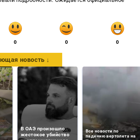
0
0
0
ющая новость ↓
В ОАЭ произошло
Все новости по
жестокое убийство
падению вертолета на