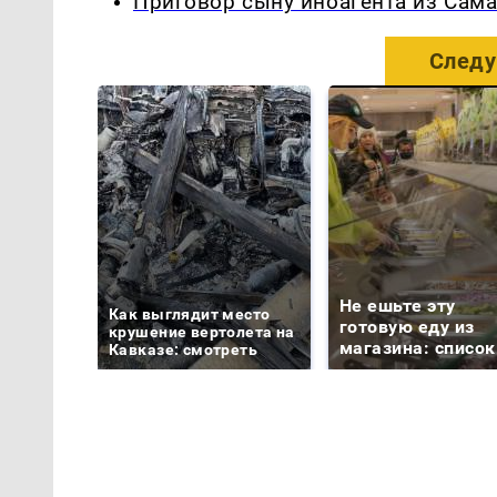
Приговор сыну иноагента из Сама
Следу
Не ешьте эту
Как выглядит место
готовую еду из
крушение вертолета на
магазина: список
Кавказе: смотреть