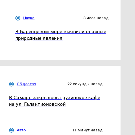
Наука
3 часа назад
В Баренцевом море выявили опасные
природные явления
Общество
22 секунды назад
В Самаре закрылось грузинское кафе
на ул. Галактионовской
Авто
11 минут назад