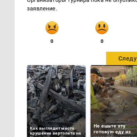
заявление.
0
0
Следу
Не ешьте эту
Как выглядит место
готовую еду из
крушение вертолета на