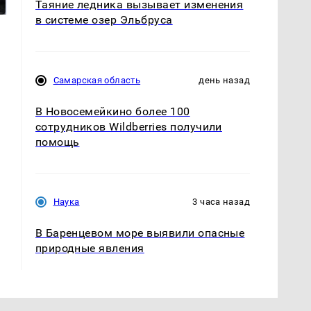
ждать всем нам?
продукта: что купить?
Таяние ледника вызывает изменения
в системе озер Эльбруса
Самарская область
день назад
В Новосемейкино более 100
сотрудников Wildberries получили
помощь
Наука
3 часа назад
В Баренцевом море выявили опасные
природные явления