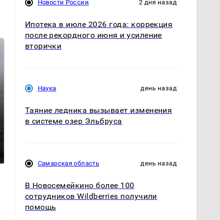
Новости России
2 дня назад
Ипотека в июле 2026 года: коррекция
после рекордного июня и усиление
вторички
Наука
день назад
Таяние ледника вызывает изменения
в системе озер Эльбруса
Таких событий не
В магазинах России
было с 1945: чего
ажиотаж из-за этого
ждать всем нам?
продукта: что купить?
Самарская область
день назад
В Новосемейкино более 100
сотрудников Wildberries получили
помощь