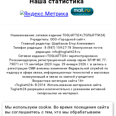
Наша статистика
Наименование: сетевое издание TOGLIATTI24 (ТОЛЬЯТТИ24)
Учредитель: ООО «Городской сайт».
Главный редактор: Щербаков Егор Алексеевич
Телефон редакции : 8 (987) 159-27-78 Электронная почта
редакции: info@togliatti24.ru
Сетевое издание «TOGLIATTI24» зарегистрировано
Роскомнадзором, регистрационный номер серии ЭЛ № ФС 77-
79071 от 15 сентября 2020 года. 29 января 2026 г. в запись о
регистрации СМИ внесены изменения Федеральной службой по
надзору в сфере связи, информационных технологий и массовых
коммуникаций в связи со сменой учредителя
Возрастная категория сайта 16+
«Togliatti24» © 2014. Использование материалов сайта
Togliatti24 разрешено исключительно с указанием активной
гиперссылки на материал.
Мы используем cookie. Во время посещения сайта
© 2026 «Togliatti24» | Все права защищены
вы соглашаетесь с тем, что мы обрабатываем