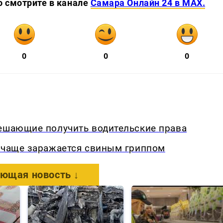
о смотрите в канале
Самара Онлайн 24 в MAX.
0
0
0
мешающие получить водительские права
о чаще заражается свиным гриппом
ющая новость ↓