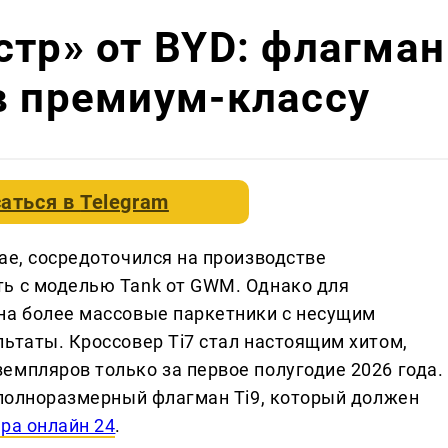
стр» от BYD: флагман
в премиум-классу
аться в
Telegram
ае, сосредоточился на производстве
ь с моделью Tank от GWM. Однако для
на более массовые паркетники с несущим
ьтаты. Кроссовер Ti7 стал настоящим хитом,
емпляров только за первое полугодие 2026 года.
, полноразмерный флагман Ti9, который должен
ра онлайн 24
.