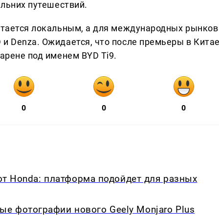
альних путешествий.
остается локальным, а для международных рынков
 и Denza. Ожидается, что после премьеры в Кита
 арене под именем BYD Ti9.
0
0
0
 от Honda: платформа подойдет для разных
е фотографии нового Geely Monjaro Plus