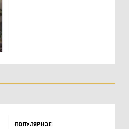
Таких событий не
В магазинах России
было с 1945: чего
ажиотаж из-за этого
ждать всем нам?
продукта: что купить?
ПОПУЛЯРНОЕ