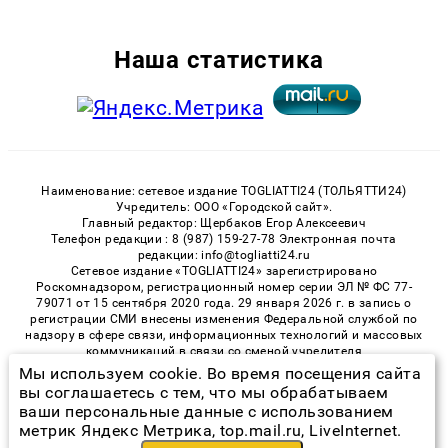
Наша статистика
Наименование: сетевое издание TOGLIATTI24 (ТОЛЬЯТТИ24)
Учредитель: ООО «Городской сайт».
Главный редактор: Щербаков Егор Алексеевич
Телефон редакции : 8 (987) 159-27-78 Электронная почта
редакции: info@togliatti24.ru
Сетевое издание «TOGLIATTI24» зарегистрировано
Роскомнадзором, регистрационный номер серии ЭЛ № ФС 77-
79071 от 15 сентября 2020 года. 29 января 2026 г. в запись о
регистрации СМИ внесены изменения Федеральной службой по
надзору в сфере связи, информационных технологий и массовых
коммуникаций в связи со сменой учредителя
Возрастная категория сайта 16+
Мы используем cookie. Во время посещения сайта
«Togliatti24» © 2014. Использование материалов сайта
вы соглашаетесь с тем, что мы обрабатываем
Togliatti24 разрешено исключительно с указанием активной
ваши персональные данные с использованием
гиперссылки на материал.
метрик Яндекс Метрика, top.mail.ru, LiveInternet.