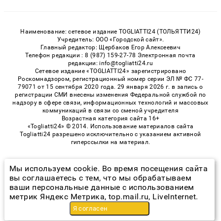
Наименование: сетевое издание TOGLIATTI24 (ТОЛЬЯТТИ24)
Учредитель: ООО «Городской сайт».
Главный редактор: Щербаков Егор Алексеевич
Телефон редакции : 8 (987) 159-27-78 Электронная почта
редакции: info@togliatti24.ru
Сетевое издание «TOGLIATTI24» зарегистрировано
Роскомнадзором, регистрационный номер серии ЭЛ № ФС 77-
79071 от 15 сентября 2020 года. 29 января 2026 г. в запись о
регистрации СМИ внесены изменения Федеральной службой по
надзору в сфере связи, информационных технологий и массовых
коммуникаций в связи со сменой учредителя
Возрастная категория сайта 16+
«Togliatti24» © 2014. Использование материалов сайта
Togliatti24 разрешено исключительно с указанием активной
гиперссылки на материал.
Мы используем cookie. Во время посещения сайта
© 2026 «Togliatti24» | Все права защищены
вы соглашаетесь с тем, что мы обрабатываем
ваши персональные данные с использованием
Возрастная категория сайта 16+
метрик Яндекс Метрика, top.mail.ru, LiveInternet.
Политика конфиденциальности
Я согласен