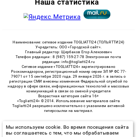
Наша статистика
Наименование: сетевое издание TOGLIATTI24 (ТОЛЬЯТТИ24)
Учредитель: ООО «Городской сайт».
Главный редактор: Щербаков Егор Алексеевич
Телефон редакции : 8 (987) 159-27-78 Электронная почта
редакции: info@togliatti24.ru
Сетевое издание «TOGLIATTI24» зарегистрировано
Роскомнадзором, регистрационный номер серии ЭЛ № ФС 77-
79071 от 15 сентября 2020 года. 29 января 2026 г. в запись о
регистрации СМИ внесены изменения Федеральной службой по
надзору в сфере связи, информационных технологий и массовых
коммуникаций в связи со сменой учредителя
Возрастная категория сайта 16+
«Togliatti24» © 2014. Использование материалов сайта
Togliatti24 разрешено исключительно с указанием активной
гиперссылки на материал.
Мы используем cookie. Во время посещения сайта
© 2026 «Togliatti24» | Все права защищены
вы соглашаетесь с тем, что мы обрабатываем