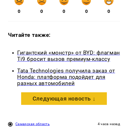
0
0
0
0
0
Читайте также:
Гигантский «монстр» от BYD: флагман
Ti9 бросит вызов премиум-классу
Tata Technologies получила заказ от
Honda: платформа подойдет для
разных автомобилей
Следующая новость ↓
Самарская область
4 часа назад